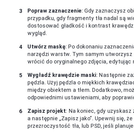
Popraw zaznaczenie
: Gdy zaznaczysz ob
przypadku, gdy fragmenty tła nadal są wi
dostosować gładkość i kontrast krawędzi,
wygląd.
Utwórz maskę
: Po dokonaniu zaznaczenia
narzędzi warstw. Tym samym utworzysz m
wrócić do oryginalnego zdjęcia, edytując
Wygładź krawędzie maski
: Następnie z
pędzla. Użyj pędzla o miękkich krawędzia
między obiektem a tłem. Dodatkowo, może
odpowiednimi ustawieniami, aby poprawić
Zapisz projekt
: Na koniec, gdy uzyskasz z
a następnie „Zapisz jako”. Upewnij się, 
przezroczystość tła, lub PSD, jeśli planuj