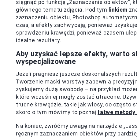
sięgnąć po funkcję „Zaznaczanie obiektów”, k
głównego tematu zdjęcia. Pod tym
linkiem
zna
zaznaczeniu obiektu, Photoshop automatycz
czas, a efekty zachwycają, ponieważ uzyskuj
sprawdzeniu krawędzi, ponieważ czasem ulep
idealne rezultaty.
Aby uzyskać lepsze efekty, warto si
wyspecjalizowane
Jeżeli pragniesz jeszcze doskonalszych rezu
Tworzenie maski warstwy zapewnia precyzyjn
zyskujemy dużą swobodę – na przykład możem
które wcześniej mogły zostać utracone. Używ
trudne krawędzie, takie jak włosy, co często
skoro o tym mówimy to poznaj
łatwe metody 
Na koniec, zwróćmy uwagę na narzędzie „Lass
ręcznym zaznaczaniem obiektów przy bardzie