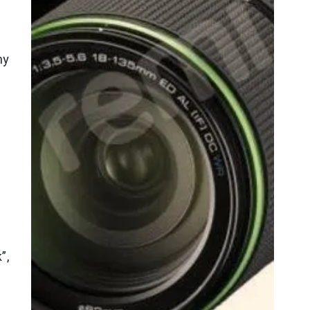
ny
u
”,