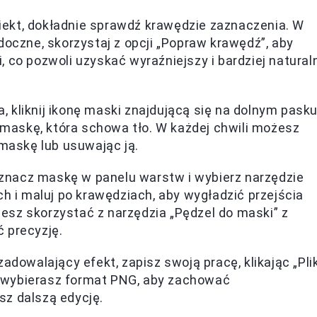
iekt, dokładnie sprawdź krawędzie zaznaczenia. W
doczne, skorzystaj z opcji „Popraw krawędź”, aby
 co pozwoli uzyskać wyraźniejszy i bardziej natural
, kliknij ikonę maski znajdującą się na dolnym pask
askę, która schowa tło. W każdej chwili możesz
 maskę lub usuwając ją.
aznacz maskę w panelu warstw i wybierz narzędzie
ch i maluj po krawędziach, aby wygładzić przejścia
sz skorzystać z narzędzia „Pędzel do maski” z
 precyzję.
adowalający efekt, zapisz swoją pracę, klikając „Plik
że wybierasz format PNG, aby zachować
esz dalszą edycję.