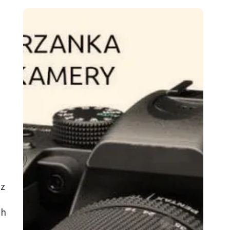
.
 z
ch