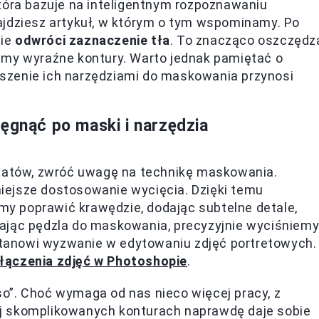
tóra bazuje na inteligentnym rozpoznawaniu
jdziesz artykuł, w którym o tym wspominamy. Po
nie
odwróci zaznaczenie tła
. To znacząco oszczędz
emy wyraźne kontury. Warto jednak pamiętać o
szenie ich narzędziami do maskowania przynosi
ęgnąć po maski i narzędzia
ltatów, zwróć uwagę na technikę maskowania.
iejsze dostosowanie wycięcia. Dzięki temu
y poprawić krawędzie, dodając subtelne detale,
ając pędzla do maskowania, precyzyjnie wyciśniem
 stanowi wyzwanie w edytowaniu zdjęć portretowych.
łączenia zdjęć w Photoshopie
.
o”. Choć wymaga od nas nieco więcej pracy, z
j skomplikowanych konturach naprawdę daje sobie