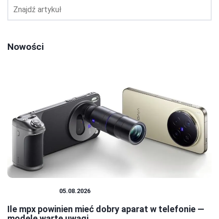
Nowości
FOTOGRAFIA
05.08.2026
Ile mpx powinien mieć dobry aparat w telefonie —
modele warte uwagi