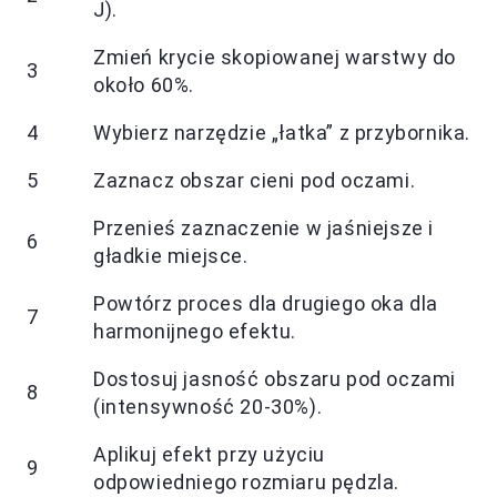
J).
Zmień krycie skopiowanej warstwy do
3
około 60%.
4
Wybierz narzędzie „łatka” z przybornika.
5
Zaznacz obszar cieni pod oczami.
Przenieś zaznaczenie w jaśniejsze i
6
gładkie miejsce.
Powtórz proces dla drugiego oka dla
7
harmonijnego efektu.
Dostosuj jasność obszaru pod oczami
8
(intensywność 20-30%).
Aplikuj efekt przy użyciu
9
odpowiedniego rozmiaru pędzla.