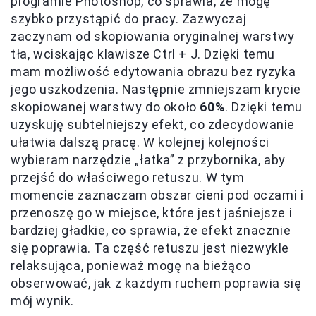
programie Photoshop, co sprawia, że mogę
szybko przystąpić do pracy. Zazwyczaj
zaczynam od skopiowania oryginalnej warstwy
tła, wciskając klawisze Ctrl + J. Dzięki temu
mam możliwość edytowania obrazu bez ryzyka
jego uszkodzenia. Następnie zmniejszam krycie
skopiowanej warstwy do około
60%
. Dzięki temu
uzyskuję subtelniejszy efekt, co zdecydowanie
ułatwia dalszą pracę. W kolejnej kolejności
wybieram narzędzie „łatka” z przybornika, aby
przejść do właściwego retuszu. W tym
momencie zaznaczam obszar cieni pod oczami i
przenoszę go w miejsce, które jest jaśniejsze i
bardziej gładkie, co sprawia, że efekt znacznie
się poprawia. Ta część retuszu jest niezwykle
relaksująca, ponieważ mogę na bieżąco
obserwować, jak z każdym ruchem poprawia się
mój wynik.