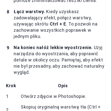
pomoże zminimalizować resztki cienia.
Łącz warstwy.
Kiedy uzyskasz
zadowalający efekt, połącz warstwy,
używając skrótu
Ctrl + E
. To pozwoli na
zachowanie wszystkich poprawek w
jednym pliku.
Na koniec nałóż lekkie wyostrzenie.
Użyj
narzędzia do wyostrzania, aby poprawić
detale w okolicy oczu. Pamiętaj, aby efekt
nie był przesadny, aby zachować naturalny
wygląd.
Krok
Opis
1
Otwórz zdjęcie w Photoshopie.
Skopiuj oryginalną warstwę tła (Ctrl +
2