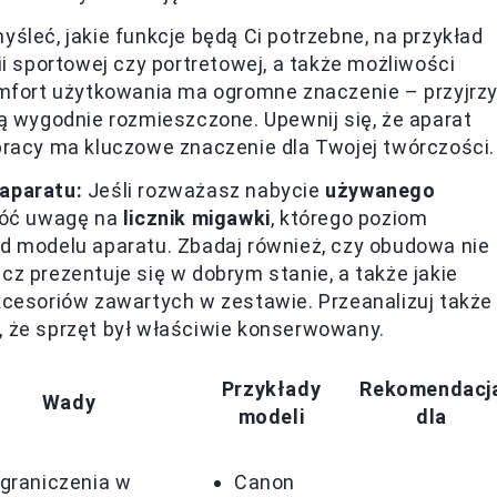
śleć, jakie funkcje będą Ci potrzebne, na przykład
ii sportowej czy portretowej, a także możliwości
omfort użytkowania ma ogromne znaczenie – przyjrzy
i są wygodnie rozmieszczone. Upewnij się, że aparat
pracy ma kluczowe znaczenie dla Twojej twórczości.
aparatu:
Jeśli rozważasz nabycie
używanego
wróć uwagę na
licznik migawki
, którego poziom
d modelu aparatu. Zbadaj również, czy obudowa nie
z prezentuje się w dobrym stanie, a także jakie
kcesoriów zawartych w zestawie. Przeanalizuj także
 że sprzęt był właściwie konserwowany.
Przykłady
Rekomendacj
Wady
modeli
dla
graniczenia w
Canon