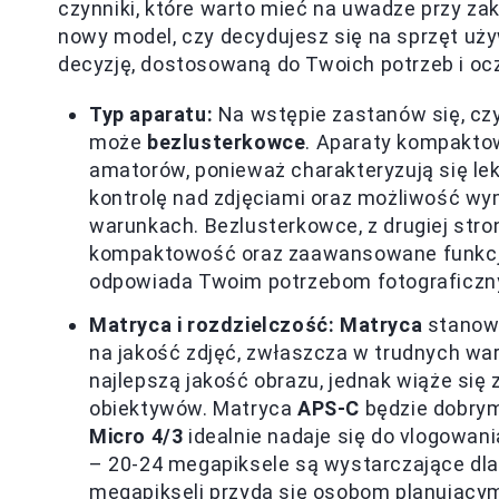
czynniki, które warto mieć na uwadze przy zak
nowy model, czy decydujesz się na sprzęt uż
decyzję, dostosowaną do Twoich potrzeb i oc
Typ aparatu:
Na wstępie zastanów się, czy
może
bezlusterkowce
. Aparaty kompaktow
amatorów, ponieważ charakteryzują się lekk
kontrolę nad zdjęciami oraz możliwość wy
warunkach. Bezlusterkowce, z drugiej stro
kompaktowość oraz zaawansowane funkcje. D
odpowiada Twoim potrzebom fotograficzn
Matryca i rozdzielczość:
Matryca
stanowi
na jakość zdjęć, zwłaszcza w trudnych w
najlepszą jakość obrazu, jednak wiąże si
obiektywów. Matryca
APS-C
będzie dobrym
Micro 4/3
idealnie nadaje się do vlogowan
– 20-24 megapiksele są wystarczające dla
megapikseli przyda się osobom planującym