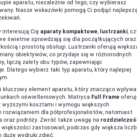
upie aparatu, niezależnie od tego, czy wybierasz
ywany. Nasze wskazówki pomogą Ci podjąć najlepsz
zekiwań.
 interesują Cię
aparaty kompaktowe
,
lustrzanki
, cz
e świetnie sprawdzają się dla początkujących oraz
ością i prostotą obsługi. Lustrzanki oferują większ
miany obiektywów, co przydaje się w różnorodnych
ny, łączą zalety obu typów, zapewniając
latego wybierz taki typ aparatu, który najlepiej
ym.
 kluczowy element aparatu, który znacząco wpływa
arunkach oświetleniowych. Matryca
Full Frame
oferuj
ę z wyższymi kosztami i wymogu większych
 rozwiązaniem dla półprofesjonalistów, natomiast
ia oraz podróży. Zwróć także uwagę na
rozdzielczoś
 większości zastosowań, podczas gdy większa licz
 duże wydruki zdjęć.