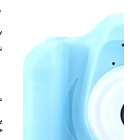
ą
y
ą
e
ć
ba