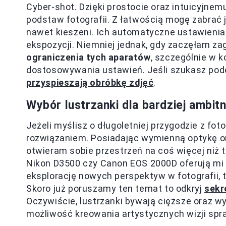
Cyber-shot. Dzięki prostocie oraz intuicyjne
podstaw fotografii. Z łatwością mogę zabrać 
nawet kieszeni. Ich automatyczne ustawienia 
ekspozycji. Niemniej jednak, gdy zaczęłam zag
ograniczenia tych aparatów
, szczególnie w k
dostosowywania ustawień. Jeśli szukasz pod
przyspieszają obróbkę zdjęć
.
Wybór lustrzanki dla bardziej ambi
Jeżeli myślisz o długoletniej przygodzie z foto
rozwiązaniem
. Posiadając wymienną optykę or
otwieram sobie przestrzeń na coś więcej niż t
Nikon D3500 czy Canon EOS 2000D oferują mi
eksplorację nowych perspektyw w fotografii, t
Skoro już poruszamy ten temat to odkryj
sekr
Oczywiście, lustrzanki bywają cięższe oraz wy
możliwość kreowania artystycznych wizji spra