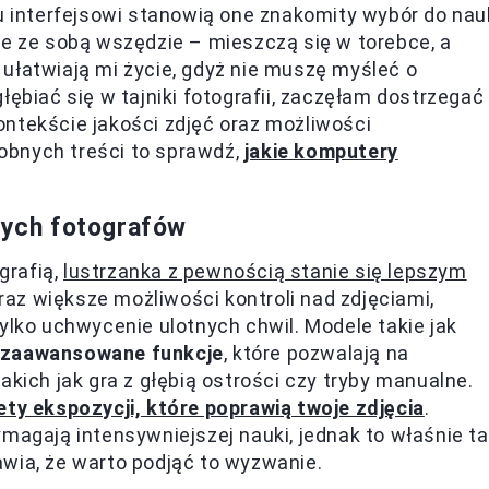
mu interfejsowi stanowią one znakomity wybór do nau
je ze sobą wszędzie – mieszczą się w torebce, a
ułatwiają mi życie, gdyż nie muszę myśleć o
łębiać się w tajniki fotografii, zaczęłam dostrzegać
ontekście jakości zdjęć oraz możliwości
obnych treści to sprawdź,
jakie komputery
tnych fotografów
grafią,
lustrzanka z pewnością stanie się lepszym
az większe możliwości kontroli nad zdjęciami,
ylko uchwycenie ulotnych chwil. Modele takie jak
zaawansowane funkcje
, które pozwalają na
akich jak gra z głębią ostrości czy tryby manualne.
ety ekspozycji, które poprawią twoje zdjęcia
.
magają intensywniejszej nauki, jednak to właśnie ta
wia, że warto podjąć to wyzwanie.