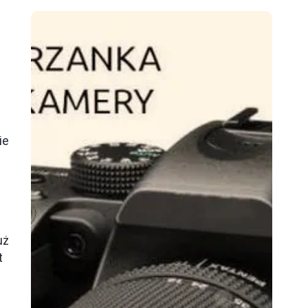
ie
uż
t