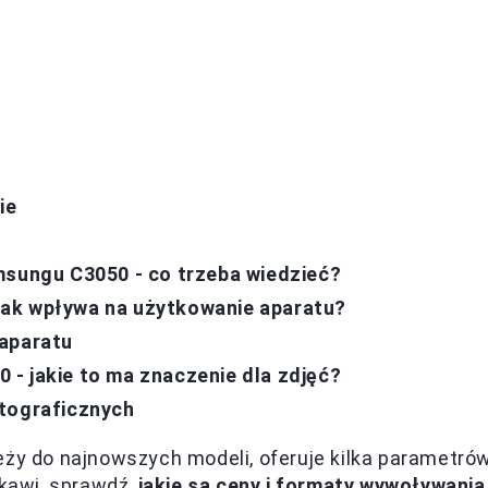
ie
msungu C3050 - co trzeba wiedzieć?
jak wpływa na użytkowanie aparatu?
 aparatu
- jakie to ma znaczenie dla zdjęć?
otograficznych
eży do najnowszych modeli, oferuje kilka parametró
ekawi, sprawdź,
jakie są ceny i formaty wywoływania