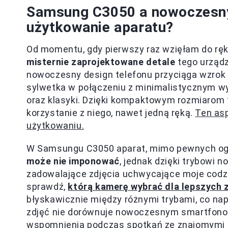
Samsung C3050 a nowoczesny 
użytkowanie aparatu?
Od momentu, gdy pierwszy raz wzięłam do r
misternie zaprojektowane detale
tego urządz
nowoczesny design telefonu przyciąga wzrok w
sylwetka w połączeniu z minimalistycznym 
oraz klasyki. Dzięki kompaktowym rozmiarom t
korzystanie z niego, nawet jedną ręką.
Ten as
użytkowaniu.
W Samsungu C3050 aparat, mimo pewnych ogr
może nie imponować
, jednak dzięki trybowi
zadowalające zdjęcia uchwycające moje codzi
sprawdź,
którą kamerę wybrać dla lepszych 
błyskawicznie między różnymi trybami, co na
zdjęć nie dorównuje nowoczesnym smartfonom,
wspomnienia podczas spotkań ze znajomymi