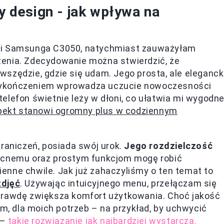
design - jak wpływa na
ęki Samsunga C3050, natychmiast zauważyłam
enia. Zdecydowanie można stwierdzić, że
szędzie, gdzie się udam. Jego prosta, ale eleganc
wykończeniem wprowadza uczucie nowoczesności
elefon świetnie leży w dłoni, co ułatwia mi wygodn
pekt stanowi ogromny plus w codziennym
aniczeń, posiada swój urok.
Jego rozdzielczość
 nocnemu oraz prostym funkcjom mogę robić
enne chwile. Jak już zahaczyliśmy o ten temat to
zdjęć
. Używając intuicyjnego menu, przełączam się
prawdę zwiększa komfort użytkowania. Choć jakość
 dla moich potrzeb – na przykład, by uchwycić
 –
takie rozwiązanie jak najbardziej wystarcza.