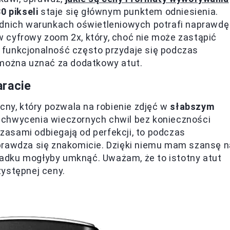
0 pikseli
staje się głównym punktem odniesienia.
ednich warunkach oświetleniowych potrafi naprawdę
 cyfrowy zoom 2x, który, choć nie może zastąpić
ka funkcjonalność często przydaje się podczas
 można uznać za dodatkowy atut.
aracie
cny, który pozwala na robienie zdjęć w
słabszym
uchwycenia wieczornych chwil bez konieczności
czasami odbiegają od perfekcji, to podczas
prawdza się znakomicie. Dzięki niemu mam szansę n
adku mogłyby umknąć. Uważam, że to istotny atut
zystępnej ceny.