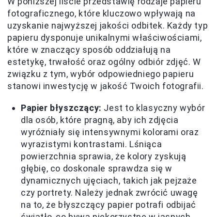
W poniższej liście przedstawię rodzaje papieru
fotograficznego, które kluczowo wpływają na
uzyskanie najwyższej jakości odbitek. Każdy typ
papieru dysponuje unikalnymi właściwościami,
które w znaczący sposób oddziałują na
estetykę, trwałość oraz ogólny odbiór zdjęć. W
związku z tym, wybór odpowiedniego papieru
stanowi inwestycję w jakość Twoich fotografii.
Papier błyszczący:
Jest to klasyczny wybór
dla osób, które pragną, aby ich zdjęcia
wyróżniały się intensywnymi kolorami oraz
wyrazistymi kontrastami. Lśniąca
powierzchnia sprawia, że kolory zyskują
głębię, co doskonale sprawdza się w
dynamicznych ujęciach, takich jak pejzaże
czy portrety. Należy jednak zwrócić uwagę
na to, że błyszczący papier potrafi odbijać
światło, co bywa niekorzystne w jasnych