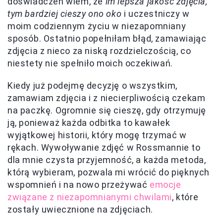
doświadczeń wiem, że
im lepsza jakość zdjęcia,
tym bardziej cieszy ono oko
i uczestniczy w
moim codziennym życiu w niezapomniany
sposób. Ostatnio popełniłam błąd, zamawiając
zdjęcia z nieco za niską rozdzielczością, co
niestety nie spełniło moich oczekiwań.
Kiedy już podejmę decyzję o wszystkim,
zamawiam zdjęcia i z niecierpliwością czekam
na paczkę. Ogromnie się cieszę, gdy otrzymuję
ją, ponieważ każda odbitka to kawałek
wyjątkowej historii, który mogę trzymać w
rękach. Wywoływanie zdjęć w Rossmannie to
dla mnie czysta przyjemność, a każda metoda,
którą wybieram, pozwala mi wrócić do pięknych
wspomnień i na nowo przeżywać
emocje
związane z niezapomnianymi chwilami
, które
zostały uwiecznione na zdjęciach.