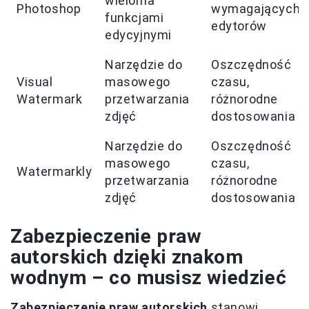
wieloma
Photoshop
wymagających
funkcjami
edytorów
edycyjnymi
Narzędzie do
Oszczędność
Visual
masowego
czasu,
Watermark
przetwarzania
różnorodne
zdjęć
dostosowania
Narzędzie do
Oszczędność
masowego
czasu,
Watermarkly
przetwarzania
różnorodne
zdjęć
dostosowania
Zabezpieczenie praw
autorskich dzięki znakom
wodnym – co musisz wiedzieć
Zabezpieczenie praw autorskich
stanowi