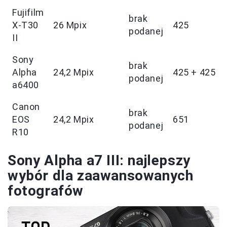
Fujifilm
brak
X-T30
26 Mpix
425
podanej
II
Sony
brak
Alpha
24,2 Mpix
425 + 425
podanej
a6400
Canon
brak
EOS
24,2 Mpix
651
podanej
R10
Sony Alpha a7 III: najlepszy
wybór dla zaawansowanych
fotografów